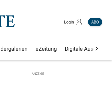
Login
ABO
ldergalerien
eZeitung
Digitale Ausgaben