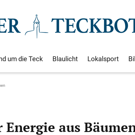
nd um die Teck
Blaulicht
Lokalsport
Bi
nen
r Energie aus Bäume