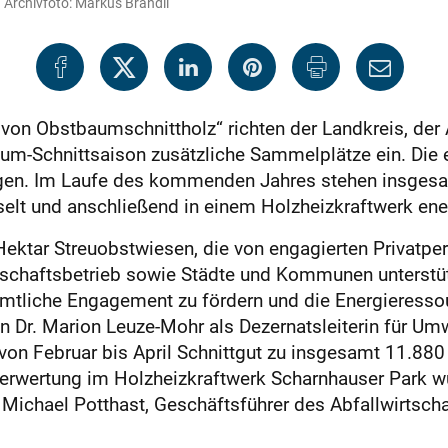
. Archivfoto: Markus Brändli
von Obstbaumschnittholz“ richten der Landkreis, der 
um-Schnittsaison zusätzliche Sammelplätze ein. Die 
ngen. Im Laufe des kommenden Jahres stehen insgesa
elt und anschließend in einem Holzheizkraftwerk ener
Hektar Streuobstwiesen, die von engagierten Privatpe
rtschaftsbetrieb sowie Städte und Kommunen unterstüt
mtliche Engagement zu fördern und die Energieressour
in Dr. Marion Leuze-Mohr als Dezernatsleiterin für U
on Februar bis April Schnittgut zu insgesamt 11.88
Verwertung im Holzheizkraftwerk Scharnhauser Park wu
gt Michael Potthast, Geschäftsführer des Abfallwirtsc