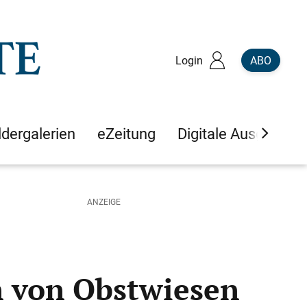
Login
ABO
ldergalerien
eZeitung
Digitale Ausgaben
n von Obstwiesen