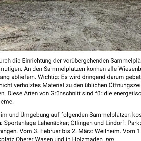
, durch die Einrichtung der vorübergehenden Sammelpl
rmutigen. An den Sammelplätzen können alle Wiesenbe
ang abliefern. Wichtig: Es wird dringend darum gebe
nicht verholztes Material zu den üblichen Öffnungszei
 Diese Arten von Grünschnitt sind für die energetis
bleme.
eim und Umgebung auf folgenden Sammelplätzen kost
: Sportanlage Lehenäcker; Ötlingen und Lindorf: Park
ningen. Vom 3. Februar bis 2. März: Weilheim. Vom 1
rkplatz Oberer Wasen und in Holzmaden.
pm