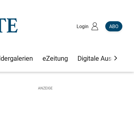
Login
ABO
ldergalerien
eZeitung
Digitale Ausgaben