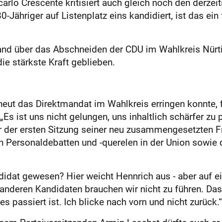
arlo Crescente kritisiert auch gleich noch den derze
Jähriger auf Lis­tenplatz eins kandidiert, ist das ein
and über das Abschneiden der CDU im Wahlkreis Nürti
ie stärkste Kraft geblieben.
rneut das Direktmandat im Wahlkreis erringen konnte,
Es ist uns nicht gelungen, uns inhaltlich schärfer zu pr
der ersten Sitzung seiner neu zusammengesetzten Fra
Personaldebatten und -querelen in der Union sowie d
dat gewesen? Hier weicht Hennrich aus - aber auf ei
anderen Kandidaten brauchen wir nicht zu führen. Das
 passiert ist. Ich blicke nach vorn und nicht zurück.“