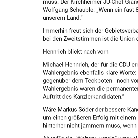
muss. Der Kirchheimer JU-Chef Gianc
Wolfgang Schäuble: „Wenn ein fast 80-
unserem Land.“
Immerhin freut sich der Gebietsverb
bei den Zweitstimmen ist die Union d
Hennrich blickt nach vorn
Michael Hennrich, der für die CDU e
Wahlergebnis ebenfalls klare Worte: „
gegenüber dem Teckboten - noch vor 
Wahlergebnis waren die permanenten 
Auftritt des Kanzlerkandidaten.“
Wäre Markus Söder der bessere Kandi
um einen größeren Erfolg mit einem 
hinterher nicht jammern muss, wenn es