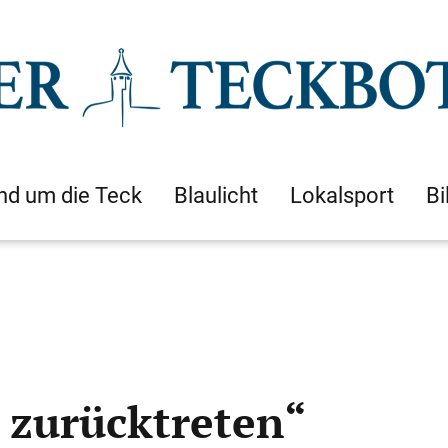
nd um die Teck
Blaulicht
Lokalsport
Bi
t zurücktreten“