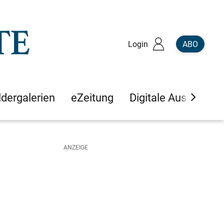
Login
ABO
ldergalerien
eZeitung
Digitale Ausgaben