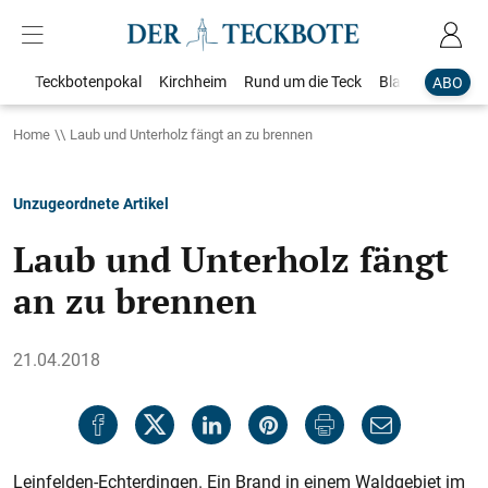
Teckbotenpokal
Kirchheim
Rund um die Teck
Blaulicht
Loka
ABO
Home
Laub und Unterholz fängt an zu brennen
Unzugeordnete Artikel
Laub und Unterholz fängt
an zu brennen
21.04.2018
Leinfelden-Echterdingen. Ein Brand in einem Waldgebiet im