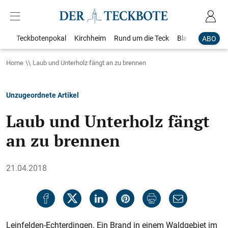
Teckbotenpokal
Kirchheim
Rund um die Teck
Blaulicht
Loka
ABO
Home
Laub und Unterholz fängt an zu brennen
Unzugeordnete Artikel
Laub und Unterholz fängt
an zu brennen
21.04.2018
Leinfelden-Echterdingen. Ein Brand in einem Waldgebiet im