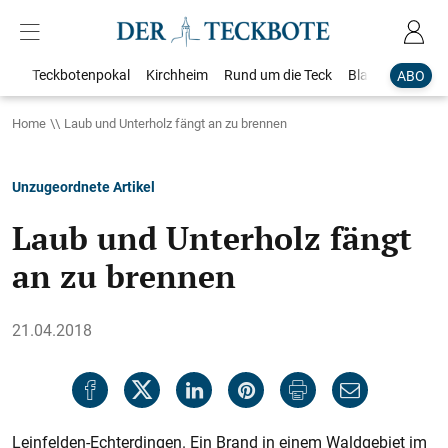
Teckbotenpokal
Kirchheim
Rund um die Teck
Blaulicht
Loka
ABO
Home
Laub und Unterholz fängt an zu brennen
Unzugeordnete Artikel
Laub und Unterholz fängt
an zu brennen
21.04.2018
Leinfelden-Echterdingen. Ein Brand in einem Waldgebiet im