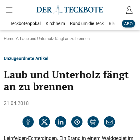
Teckbotenpokal
Kirchheim
Rund um die Teck
Blaulicht
Loka
ABO
Home
Laub und Unterholz fängt an zu brennen
Unzugeordnete Artikel
Laub und Unterholz fängt
an zu brennen
21.04.2018
Leinfelden-Echterdingen. Ein Brand in einem Waldgebiet im