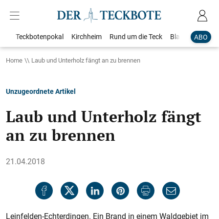
Teckbotenpokal
Kirchheim
Rund um die Teck
Blaulicht
Loka
ABO
Home
Laub und Unterholz fängt an zu brennen
Unzugeordnete Artikel
Laub und Unterholz fängt
an zu brennen
21.04.2018
Leinfelden-Echterdingen. Ein Brand in einem Waldgebiet im