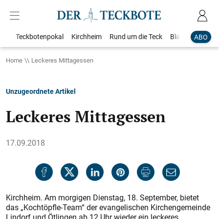
Teckbotenpokal
Kirchheim
Rund um die Teck
Blaulicht
Loka
ABO
Home
Leckeres Mittagessen
Unzugeordnete Artikel
Leckeres Mittagessen
17.09.2018
Kirchheim. Am morgigen Dienstag, 18. September, bietet
das „Kochtöpfle-Team“ der evangelischen Kirchengemeinde
Lindorf und Ötlingen ab 12 Uhr wieder ein leckeres