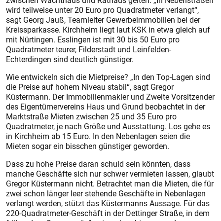
zwischen Wachthaus und Rathaus gelten. „In Nebenstraßen
wird teilweise unter 20 Euro pro Quadratmeter verlangt“,
sagt Georg Jauß, Teamleiter Gewerbeimmobilien bei der
Kreissparkasse. Kirchheim liegt laut KSK in etwa gleich auf
mit Nürtingen. Esslingen ist mit 30 bis 50 Euro pro
Quadratmeter teurer, Filderstadt und Leinfelden-
Echterdingen sind deutlich günstiger.
Wie entwickeln sich die Mietpreise? „In den Top-Lagen sind
die Preise auf hohem Niveau stabil“, sagt Gregor
Küstermann. Der Immobilienmakler und Zweite Vorsitzender
des Eigentümervereins Haus und Grund beobachtet in der
Marktstraße Mieten zwischen 25 und 35 Euro pro
Quadratmeter, je nach Größe und Ausstattung. Los gehe es
in Kirchheim ab 15 Euro. In den Nebenlagen seien die
Mieten sogar ein bisschen günstiger geworden.
Dass zu hohe Preise daran schuld sein könnten, dass
manche Geschäfte sich nur schwer vermieten lassen, glaubt
Gregor Küstermann nicht. Betrachtet man die Mieten, die für
zwei schon länger leer stehende Geschäfte in Nebenlagen
verlangt werden, stützt das Küstermanns Aussage. Für das
220-Quadratmeter-Geschäft in der Dettinger Straße, in dem