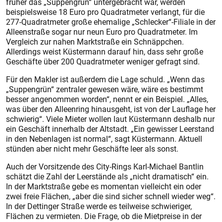
früher das „Suppengrün“ untergebracht war, werden
beispielsweise 18 Euro pro Quadratmeter verlangt, für die
277-Quadratmeter große ehemalige „Schlecker“-Filiale in der
Alleenstraße sogar nur neun Euro pro Quadratmeter. Im
Vergleich zur nahen Marktstraße ein Schnäppchen.
Allerdings weist Küstermann darauf hin, dass sehr große
Geschäfte über 200 Quadratmeter weniger gefragt sind.
Für den Makler ist außerdem die Lage schuld. „Wenn das
„Suppengrün“ zentraler gewesen wäre, wäre es bestimmt
besser angenommen worden“, nennt er ein Beispiel. „Alles,
was über den Alleenring hinausgeht, ist von der Lauflage her
schwierig“. Viele Mieter wollen laut Küstermann deshalb nur
ein Geschäft innerhalb der Altstadt. „Ein gewisser Leerstand
in den Nebenlagen ist normal“, sagt Küstermann. Aktuell
stünden aber nicht mehr Geschäfte leer als sonst.
Auch der Vorsitzende des City-Rings Karl-Michael Bantlin
schätzt die Zahl der Leerstände als „nicht dramatisch“ ein.
In der Marktstraße gebe es momentan vielleicht ein oder
zwei freie Flächen, „aber die sind sicher schnell wieder weg“.
In der Dettinger Straße werde es teilweise schwieriger,
Flächen zu vermieten. Die Frage, ob die Mietpreise in der