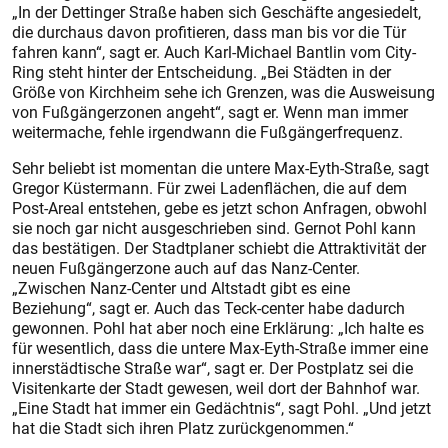
„In der Dettinger Straße haben sich Geschäfte angesiedelt,
die durchaus davon profitieren, dass man bis vor die Tür
fahren kann“, sagt er. Auch Karl-Michael Bantlin vom City-
Ring steht hinter der Entscheidung. „Bei Städten in der
Größe von Kirchheim sehe ich Grenzen, was die Ausweisung
von Fußgängerzonen angeht“, sagt er. Wenn man immer
weitermache, fehle irgendwann die Fußgängerfrequenz.
Sehr beliebt ist momentan die untere Max-Eyth-Straße, sagt
Gregor Küstermann. Für zwei Ladenflächen, die auf dem
Post-Areal entstehen, gebe es jetzt schon Anfragen, obwohl
sie noch gar nicht ausgeschrieben sind. Gernot Pohl kann
das bestätigen. Der Stadtplaner schiebt die Attraktivität der
neuen Fußgängerzone auch auf das Nanz-Center.
„Zwischen Nanz-Center und Altstadt gibt es eine
Beziehung“, sagt er. Auch das Teck-center habe dadurch
gewonnen. Pohl hat aber noch eine Erklärung: „Ich halte es
für wesentlich, dass die untere Max-Eyth-Straße immer eine
innerstädtische Straße war“, sagt er. Der Postplatz sei die
Visitenkarte der Stadt gewesen, weil dort der Bahnhof war.
„Eine Stadt hat immer ein Gedächtnis“, sagt Pohl. „Und jetzt
hat die Stadt sich ihren Platz zurückgenommen.“