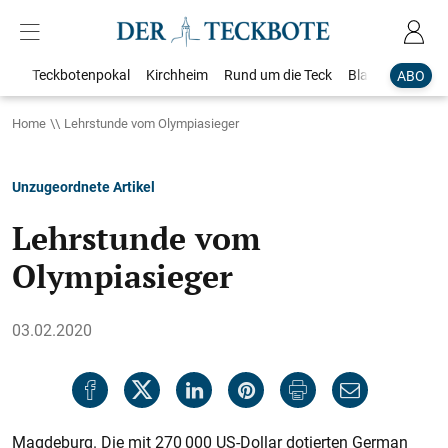
Teckbotenpokal
Kirchheim
Rund um die Teck
Blaulicht
Loka
ABO
Home
Lehrstunde vom Olympiasieger
Unzugeordnete Artikel
Lehrstunde vom
Olympiasieger
03.02.2020
Magdeburg. Die mit 270 000 US-Dollar dotierten German