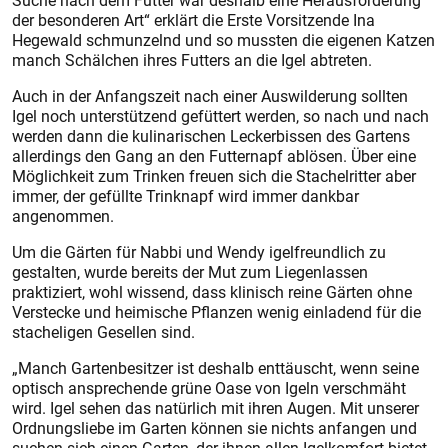
Suche nach dem Futter war deshalb eine Herausforderung
der besonderen Art“ erklärt die Erste Vorsitzende Ina
Hegewald schmunzelnd und so mussten die eigenen Katzen
manch Schälchen ihres Futters an die Igel abtreten.
Auch in der Anfangszeit nach einer Auswilderung sollten
Igel noch unterstützend gefüttert werden, so nach und nach
werden dann die kulinarischen Leckerbissen des Gartens
allerdings den Gang an den Futternapf ablösen. Über eine
Möglichkeit zum Trinken freuen sich die Stachelritter aber
immer, der gefüllte Trink­napf wird immer dankbar
angenommen.
Um die Gärten für Nabbi und Wendy igelfreundlich zu
gestalten, wurde bereits der Mut zum Liegenlassen
praktiziert, wohl wissend, dass klinisch reine Gärten ohne
Verstecke und heimische Pflanzen wenig einladend für die
stacheligen Gesellen sind.
„Manch Gartenbesitzer ist deshalb enttäuscht, wenn seine
optisch ansprechende grüne Oase von Igeln verschmäht
wird. Igel sehen das natürlich mit ihren Augen. Mit unserer
Ordnungsliebe im Garten können sie nichts anfangen und