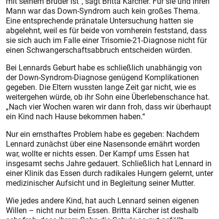
mit seinem Bruder ist“, sagt Britta Kärcher. Für sie und ihren
Mann war das Down-Syndrom auch kein großes Thema.
Eine entsprechende pränatale Untersuchung hatten sie
abgelehnt, weil es für beide von vornherein feststand, dass
sie sich auch im Falle einer Trisomie-21-Diagnose nicht für
einen Schwangerschaftsabbruch entscheiden würden.
Bei Lennards Geburt habe es schließlich unabhängig von
der Down-Syndrom-Diagnose genügend Komplikationen
gegeben. Die Eltern wussten lange Zeit gar nicht, wie es
weitergehen würde, ob ihr Sohn eine Überlebenschance hat.
„Nach vier Wochen waren wir dann froh, dass wir überhaupt
ein Kind nach Hause bekommen haben.“
Nur ein ernsthaftes Problem habe es gegeben: Nachdem
Lennard zunächst über eine Nasensonde ernährt worden
war, wollte er nichts essen. Der Kampf ums Essen hat
insgesamt sechs Jahre gedauert. Schließlich hat Lennard in
einer Klinik das Essen durch radikales Hungern gelernt, unter
medizinischer Aufsicht und in Begleitung seiner Mutter.
Wie jedes andere Kind, hat auch Lennard seinen eigenen
Willen – nicht nur beim Essen. Britta Kärcher ist deshalb