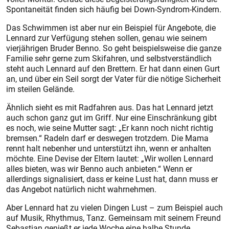
Spontaneität finden sich häufig bei Down-Syndrom-Kindern.
Das Schwimmen ist aber nur ein Beispiel für Angebote, die
Lennard zur Verfügung stehen sollen, genau wie seinem
vierjährigen Bruder Benno. So geht beispielsweise die ganze
Familie sehr gerne zum Skifahren, und selbstverständlich
steht auch Lennard auf den Brettern. Er hat dann einen Gurt
an, und über ein Seil sorgt der Vater für die nötige Sicherheit
im steilen Gelände.
Ähnlich sieht es mit Radfahren aus. Das hat Lennard jetzt
auch schon ganz gut im Griff. Nur eine Einschränkung gibt
es noch, wie seine Mutter sagt: „Er kann noch nicht richtig
bremsen.“ Radeln darf er deswegen trotzdem. Die Mama
rennt halt nebenher und unterstützt ihn, wenn er anhalten
möchte. Eine Devise der Eltern lautet: „Wir wollen Lennard
alles bieten, was wir Benno auch anbieten.“ Wenn er
allerdings signa­lisiert, dass er keine Lust hat, dann muss er
das Angebot natürlich nicht wahrnehmen.
Aber Lennard hat zu vielen Dingen Lust – zum Beispiel auch
auf Musik, Rhythmus, Tanz. Gemeinsam mit seinem Freund
Sebastian genießt er jede Woche eine halbe Stunde