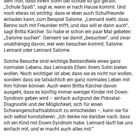
sehr froh, dass ihrem Sohn die Schule so gut gefällt.
„Schule Spaß“, sagt er, wenn er nach Hause kommt. Und
noch etwas ist wichtig: dass er eben auch Schulfreunde
einladen kann, zum Beispiel Salome. „Lennard sieht, dass
Benno sich mit Freunden trifft, und das will er dann auch“,
sagt Britta Kärcher. So habe er schon ein paar Mal gebeten:
„Salome suchen“. Gemeint sei damit „besuchen“, und zwar
unabhängig davon, wer wen besuchen kommt, Salome
Lennard oder Lennard Salome.
Solche Besuche sind wichtige Bestandteile eines ganz
normalen Lebens, das Lennards Eltern ihrem Sohn bieten
wollen. Noch wichtiger ist aber, dass sie es nicht nur wollen,
sondern dass sie tatsächlich ein ganz normales Leben mit
ihm führen können. Auch wenn Britta Kärcher davon
ausgeht, dass es künftig immer weniger Kinder mit Down-
Syndrom geben wird – einfach aufgrund der Pränatal-
Diagnostik und der Möglichkeit, sich für einen
Schwangerschaftsabbruch zu entscheiden –, kann sie für
sich selbst konstatieren: „Ich denke nie darüber nach, dass
ich ein Kind mit Down-Syndrom habe. Lennard läuft bei uns
einfach mit, und er macht auch alles mit.“