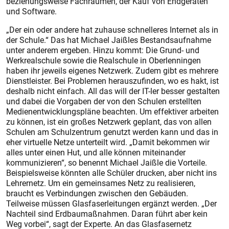
beziehungsweise Fachräumen, der Kauf von Endgeräten
und Software.
„Der ein oder andere hat zuhause schnelleres Internet als in
der Schule.“ Das hat Michael Jaißles Bestandsaufnahme
unter anderem ergeben. Hinzu kommt: Die Grund- und
Werkrealschule sowie die Realschule in Oberlenningen
haben ihr jeweils eigenes Netzwerk. Zudem gibt es mehrere
Dienstleister. Bei Problemen herauszufinden, wo es hakt, ist
deshalb nicht einfach. All das will der IT-ler besser gestalten
und dabei die Vorgaben der von den Schulen erstellten
Medienentwicklungspläne beachten. Um effektiver arbeiten
zu können, ist ein großes Netzwerk geplant, das von allen
Schulen am Schulzentrum genutzt werden kann und das in
eher virtuelle Netze unterteilt wird. „Damit bekommen wir
alles unter einen Hut, und alle können miteinander
kommunizieren“, so benennt Michael Jaißle die Vorteile.
Beispielsweise könnten alle Schüler drucken, aber nicht ins
Lehrernetz. Um ein gemeinsames Netz zu realisieren,
braucht es Verbindungen zwischen den Gebäuden.
Teilweise müssen Glasfaserleitungen ergänzt werden. „Der
Nachteil sind Erdbaumaßnahmen. Daran führt aber kein
Weg vorbei“, sagt der Experte. An das Glasfasernetz