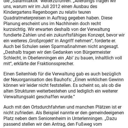
die „Salamitaktik“ weiterzuführen. „Allerdings fragen wir
uns, warum wir im Juli 2012 einen Ausbau des
Kindergartens Regenbogen zu relativ teuren
Quadratmeterpreisen in Auftrag gegeben haben. Diese
Planung erscheint uns im Nachhinein doch recht
kurzsichtig. Wir erwarten deshalb von der Verwaltung
fundierte Zahlen und ein zukunftsfähiges Konzept, bevor wir
ein weiteres ,Großprojekt‘ in Angriff nehmen“, forderte er.
Auch bei Schulen seien Sparmaßnahmen nicht angesagt.
„Deshalb tragen wir den Gedanken von Bürgermeister
Schlecht, in Oberlenningen ein ,Abi‘ zu bauen, inhaltlich voll
mit“, erklärte der Fraktionssprecher.
Einen Seitenhieb für die Verwaltung gab es auch bezüglich
der Neuorganisation des Bauhofs: „Einen wirklichen Gewinn
können wir leider nicht feststellen. Es scheint so, als ob die
alten Strukturen weiterbestehen und lediglich ein weiterer
Verwaltungsakt geschaffen wurde.“
Auch mit den Ortsdurchfahrten und manchen Plätzen ist er
nicht zufrieden. Als Beispiel nannte er den gemeindeeigenen
Platz neben dem Seniorenheim in Unterlenningen. „Dazu
passend stellen wir den Antrag, den Fußweg vom