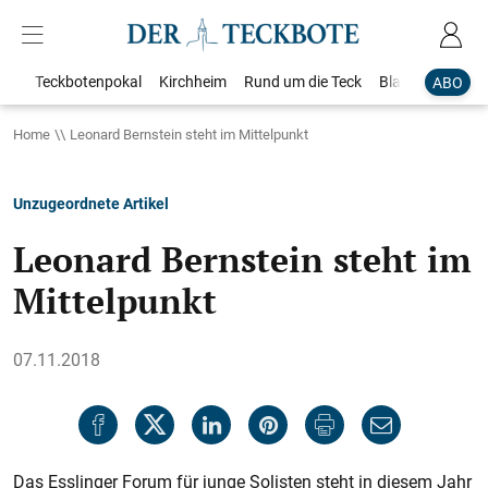
Teckbotenpokal
Kirchheim
Rund um die Teck
Blaulicht
Loka
ABO
Home
Leonard Bernstein steht im Mittelpunkt
Unzugeordnete Artikel
Leonard Bernstein steht im
Mittelpunkt
07.11.2018
Das Esslinger Forum für junge Solisten steht in diesem Jahr