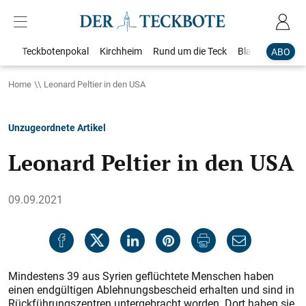
Teckbotenpokal
Kirchheim
Rund um die Teck
Blaulicht
Loka
ABO
Home
Leonard Peltier in den USA
Unzugeordnete Artikel
Leonard Peltier in den USA
09.09.2021
Mindestens 39 aus Syrien geflüchtete Menschen haben
einen endgültigen Ablehnungsbescheid erhalten und sind in
Rückführungszentren untergebracht worden. Dort haben sie