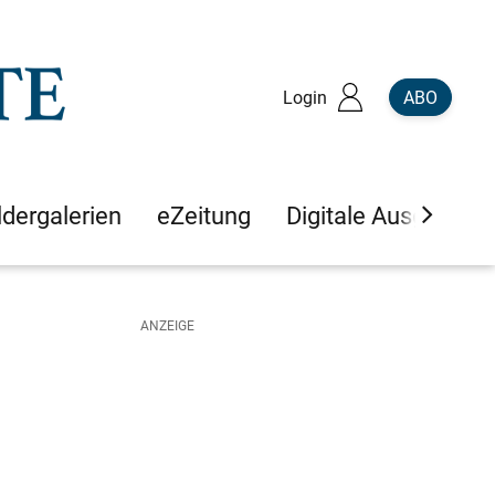
Login
ABO
ldergalerien
eZeitung
Digitale Ausgaben