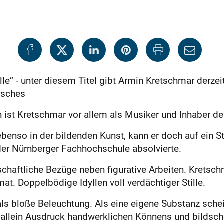
e“ - unter diesem Titel gibt Armin Kretschmar derzeit 
erisches
 ist Kretschmar vor allem als Musiker und Inhaber der
ebenso in der bildenden Kunst, kann er doch auf ein 
n der Nürnberger Fachhochschule absolvierte.
dschaftliche Bezüge neben figurative Arbeiten. Kretsc
at. Doppelbödige Idyllen voll verdächtiger Stille.
 als bloße Beleuchtung. Als eine eigene Substanz schei
ht allein Ausdruck handwerklichen Könnens und bildsc