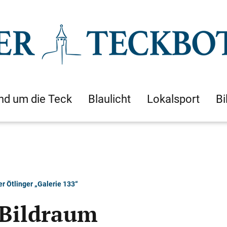
nd um die Teck
Blaulicht
Lokalsport
Bi
r Ötlinger „Galerie 133“
 Bildraum