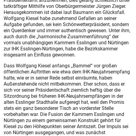
Präsidentenamt anzunehmen, dies gelang schließlich unter
tatkräftiger Mithilfe von Oberbürgermeister Jürgen Zieger.
Herausgekommen ist dabei laut Baumann ein Glücksfall.
Wolfgang Kiesel habe zunehmend Gefallen an seiner
Aufgabe gefunden, sei kein Schönwetterpräsident, sondern
ein Querdenker und immer authentisch gewesen. Unter ihm,
auch durch die „harmonische Zusammenführung“ der
vormals unabhängigen Kammern Esslingen und Nürtingen
zur IHK Esslingen-Nürtingen, habe die Bezirkskammer
insgesamt an Einfluss gewonnen.
Dass Wolfgang Kiesel anfangs „Bammel“ vor großen
öffentlichen Auftritten wie etwa dem IHK-Neujahrsempfang
hatte, wie er in seiner Rede selbst einräumte, haben
Außenstehende nicht mitbekommen. Eher schon, dass er
sich vor seiner Präsidentschaft ziemlich heftig über die
Sitzordnung bei früheren IHK-Neujahrsempfängen in der
alten Esslinger Stadthalle aufgeregt hat, weil den Promis
stets ein ganz besonderer Tisch an vorderster Stelle
vorbehalten war. Die Fusion der Kammern Esslingen und
Nürtingen zu einem gemeinsamen Konstrukt gehört für
Kiesel zu den Höhepunkten seiner Amtszeit. Der Impuls sei
von Nürtingen ausgegangen, und was zunächst