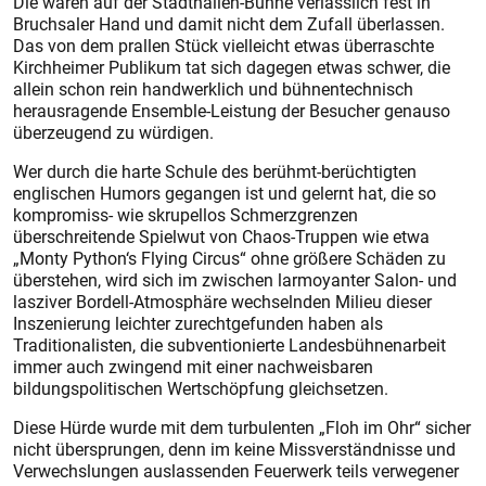
Die waren auf der Stadthallen-Bühne verlässlich fest in
Bruchsaler Hand und damit nicht dem Zufall überlassen.
Das von dem prallen Stück vielleicht etwas überraschte
Kirchheimer Publikum tat sich dagegen etwas schwer, die
allein schon rein handwerklich und bühnentechnisch
herausragende Ensemble-Leistung der Besucher genauso
überzeugend zu würdigen.
Wer durch die harte Schule des berühmt-berüchtigten
englischen Humors gegangen ist und gelernt hat, die so
kompromiss- wie skrupellos Schmerzgrenzen
überschreitende Spielwut von Chaos-Truppen wie etwa
„Monty Python‘s Flying Circus“ ohne größere Schäden zu
überstehen, wird sich im zwischen larmoyanter Salon- und
lasziver Bordell-Atmosphäre wechselnden Milieu dieser
Inszenierung leichter zurechtgefunden haben als
Traditionalisten, die subventionierte Landesbühnenarbeit
immer auch zwingend mit einer nachweisbaren
bildungspolitischen Wertschöpfung gleichsetzen.
Diese Hürde wurde mit dem turbulenten „Floh im Ohr“ sicher
nicht übersprungen, denn im keine Missverständnisse und
Verwechslungen auslassenden Feuerwerk teils verwegener