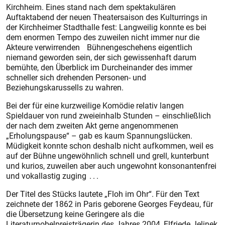
Kirchheim. Eines stand nach dem spektakulären
Auftaktabend der neuen Theatersaison des Kulturrings in
der Kirchheimer Stadthalle fest: Langweilig konnte es bei
dem enormen Tempo des zuweilen nicht immer nur die
Akteure verwirrenden Bühnengeschehens eigentlich
niemand geworden sein, der sich gewissenhaft darum
bemühte, den Überblick im Durcheinander des immer
schneller sich drehenden Personen- und
Beziehungskarussells zu wahren.
Bei der für eine kurzweilige Komödie relativ langen
Spieldauer von rund zweieinhalb Stunden – einschließlich
der nach dem zweiten Akt gerne angenommenen
„Erholungspause“ – gab es kaum Spannungslücken.
Müdigkeit konnte schon deshalb nicht aufkommen, weil es
auf der Bühne ungewöhnlich schnell und grell, kunterbunt
und kurios, zuweilen aber auch ungewohnt konsonantenfrei
und vokallastig zuging . . .
Der Titel des Stücks lautete „Floh im Ohr“. Für den Text
zeichnete der 1862 in Paris geborene Georges Feydeau, für
die Übersetzung keine Geringere als die
Literaturnobelpreisträgerin des Jahres 2004, Elfriede Jelinek,