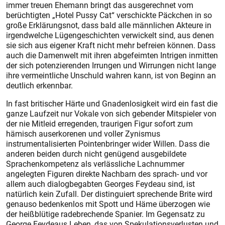
immer treuen Ehemann bringt das ausgerechnet vom
berüchtigten „Hotel Pussy Cat“ verschickte Päckchen in so
große Erklärungsnot, dass bald alle männlichen Akteure in
irgendwelche Lügengeschichten verwickelt sind, aus denen
sie sich aus eigener Kraft nicht mehr befreien können. Dass
auch die Damenwelt mit ihren abgefeimten Intrigen inmitten
der sich potenzierenden Irrungen und Wirrungen nicht lange
ihre vermeintliche Unschuld wahren kann, ist von Beginn an
deutlich erkennbar.
In fast britischer Härte und Gnadenlosigkeit wird ein fast die
ganze Laufzeit nur Vokale von sich gebender Mitspieler von
der nie Mitleid erregenden, traurigen Figur sofort zum
hämisch auserkorenen und voller Zynismus
instrumentalisierten Pointenbringer wider Willen. Dass die
anderen beiden durch nicht genügend ausgebildete
Sprachenkompetenz als verlässliche Lachnummer
angelegten Figuren direkte Nachbarn des sprach- und vor
allem auch dialogbegabten Georges Feydeau sind, ist
natürlich kein Zufall. Der distinguiert sprechende Brite wird
genauso bedenkenlos mit Spott und Häme überzogen wie
der heißblütige radebrechende Spanier. Im Gegensatz zu
George Feydeaus Leben, das von Spekulationsverlusten und