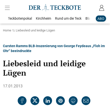
Teckbotenpokal
Kirchheim
Rund um die Teck
Blaulicht
Loka
ABO
Home
Liebesleid und leidige Lügen
Carsten Ramms BLB-Inszenierung von George Feydeaus „Floh im
Ohr“ beeindruckte
Liebesleid und leidige
Lügen
17.01.2013