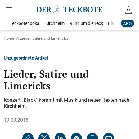
Teckbotenpokal
Kirchheim
Rund um die Teck
Blaulicht
Loka
ABO
Home
Lieder, Satire und Limericks
Unzugeordnete Artikel
Lieder, Satire und
Limericks
Konzert „Black“ kommt mit Musik und neuen Texten nach
Kirchheim.
19.09.2018