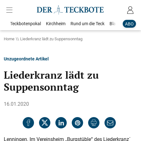
Teckbotenpokal
Kirchheim
Rund um die Teck
Blaulicht
Loka
ABO
Home
Liederkranz lädt zu Suppensonntag
Unzugeordnete Artikel
Liederkranz lädt zu
Suppensonntag
16.01.2020
Lenningen. Im Vereinsheim „Burgstüble“ des Liederkranz´