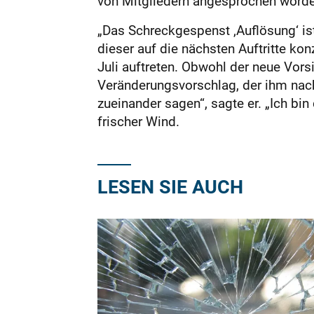
von Mitgliedern angesprochen worden 
„Das Schreckgespenst ‚Auflösung‘ ist 
dieser auf die nächs­ten Auftritte k
Juli auftreten. Obwohl der neue Vors
Veränderungsvorschlag, der ihm nach
zueinander sagen“, sagte er. „Ich bi
frischer Wind.
LESEN SIE AUCH