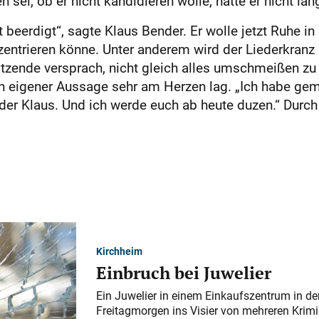
sei, ob er nicht kandidieren wolle, hätte er nicht l
beerdigt“, sagte Klaus Bender. Er wolle jetzt Ruhe in
onzentrieren könne. Unter anderem wird der Liederkran
itzende versprach, nicht gleich alles umschmeißen zu 
 eigener Aussage sehr am Herzen lag. „Ich habe gemer
n der Klaus. Und ich werde euch ab heute duzen.“ Durch
Kirchheim
Einbruch bei Juwelier
Ein Juwelier in einem Einkaufszentrum in der
Freitagmorgen ins Visier von mehreren Krimi