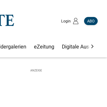
Login
ABO
ldergalerien
eZeitung
Digitale Ausgaben