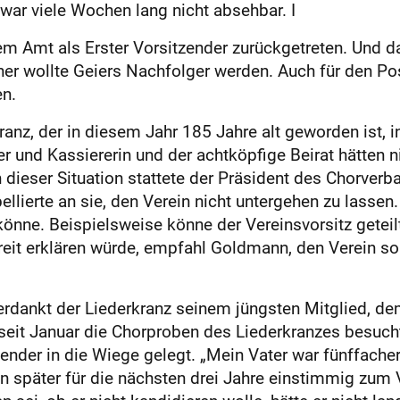
ar viele Wochen lang nicht absehbar. I
m Amt als Erster Vorsitzender zurückgetreten. Und da
ner wollte Geiers Nachfolger werden. Auch für den Pos
n.
anz, der in diesem Jahr 185 Jahre alt geworden ist, in
r und Kassiererin und der achtköpfige Beirat hätten n
In dieser Situation stattete der Präsident des Chorver
lierte an sie, den Verein nicht untergehen zu lassen.
nne. Beispielsweise könne der Vereinsvorsitz geteilt
reit erklären würde, empfahl Goldmann, den Verein so l
erdankt der Liederkranz seinem jüngsten Mitglied, de
n, seit Januar die Chorproben des Liederkranzes besu
der in die Wiege gelegt. „Mein Vater war fünffacher C
hn später für die nächs­ten drei Jahre einstimmig zum 