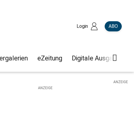
Login
ABO
dergalerien
eZeitung
Digitale Ausgaben