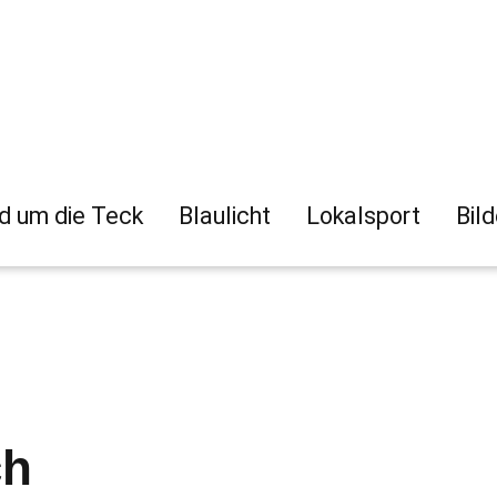
d um die Teck
Blaulicht
Lokalsport
Bil
ch