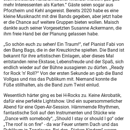
mehr Interessenten als Karten.“ Gäste seien sogar aus
Pforzheim und Kehl angereist. Bereits 2020 habe es eine
kleine Musiknacht mit drei Bands gegeben, aber jetzt habe
er die Chance auf weitere Gruppen bieten wollen. Maisch
dankte auch seiner Vorgesetzten Susanne Ackermann, die
ihm freie Hand bei der Planung gelassen habe.
„So schön euch zu sehen! Ein Traum!“, rief Pianist Fabi von
den Bang Bags, die in der Kreuzkirche spielten. Die Band ist
bekannt für ihre artistischen Einlagen, aber dieses Mal
entstanden reine Ekstase, Lebensfreude und der Spaß, sich
endlich wieder auf der Bühne ausagieren zu dürfen. „Ready
for Rock ’n’ Roll?“ Von der ersten Sekunde an gab die Band
Vollgas und riss das Publikum mit. Niemand konnte die
Füße stillhalten, als die Band zum Twist einlud.
Wesentlich härter ging es bei H-Rocks zu. Keine Akrobatik,
dafür eine perfekte Lightshow. Und ein supersommerlicher
Abend für eine Open-Air-Session. Hämmernde Rhythmen,
fantastische Soli auf den Instrumenten und Stücke wie
„Dance with somebody“, „Should I stay or should I go“ oder
„The roof is on fire“ - da war Feuer unterm Dach und das