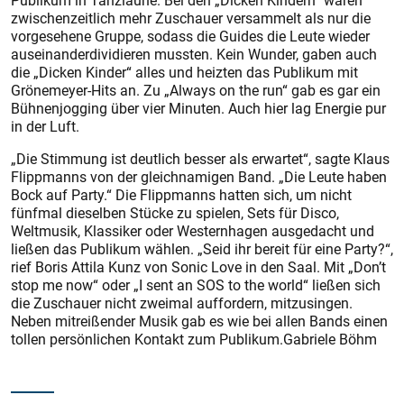
Publikum in Tanzlaune. Bei den „Dicken Kindern“ waren
zwischenzeitlich mehr Zuschauer versammelt als nur die
vorgesehene Gruppe, sodass die Guides die Leute wieder
auseinanderdividieren mussten. Kein Wunder, gaben auch
die „Dicken Kinder“ alles und heizten das Publikum mit
Grönemeyer-Hits an. Zu „Always on the run“ gab es gar ein
Bühnenjogging über vier Minuten. Auch hier lag Energie pur
in der Luft.
„Die Stimmung ist deutlich besser als erwartet“, sagte Klaus
Flippmanns von der gleichnamigen Band. „Die Leute haben
Bock auf Party.“ Die Flippmanns hatten sich, um nicht
fünfmal dieselben Stücke zu spielen, Sets für Disco,
Weltmusik, Klassiker oder Westernhagen ausgedacht und
ließen das Publikum wählen. „Seid ihr bereit für eine Party?“,
rief Boris Attila Kunz von Sonic Love in den Saal. Mit „Don’t
stop me now“ oder „I sent an SOS to the world“ ließen sich
die Zuschauer nicht zweimal auffordern, mitzusingen.
Neben mitreißender Musik gab es wie bei allen Bands einen
tollen persönlichen Kontakt zum Publikum.Gabriele Böhm