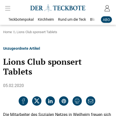
Teckbotenpokal
Kirchheim
Rund um die Teck
Blaulicht
Loka
ABO
Home
Lions Club sponsert Tablets
Unzugeordnete Artikel
Lions Club sponsert
Tablets
05.02.2020
Die Mitarbeiter des Sozialen Netzes in Weilheim freuen sich