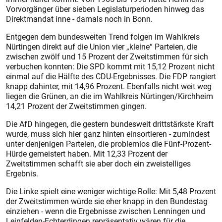
Vorvorgänger über sieben Legislaturperioden hinweg das
Direktmandat inne - damals noch in Bonn.
Entgegen dem bundesweiten Trend folgen im Wahlkreis
Nürtingen direkt auf die Union vier „kleine“ Parteien, die
zwischen zwölf und 15 Prozent der Zweitstimmen für sich
verbuchen konnten: Die SPD kommt mit 15,12 Prozent nicht
einmal auf die Hälfte des CDU-Ergebnisses. Die FDP rangiert
knapp dahinter, mit 14,96 Prozent. Ebenfalls nicht weit weg
liegen die Grünen, an die im Wahlkreis Nürtingen/Kirchheim
14,21 Prozent der Zweitstimmen gingen.
Die AfD hingegen, die gestern bundesweit drittstärkste Kraft
wurde, muss sich hier ganz hinten einsortieren - zumindest
unter denjenigen Parteien, die problemlos die Fünf-Prozent-
Hürde gemeistert haben. Mit 12,33 Prozent der
Zweitstimmen schafft sie aber doch ein zweistelliges
Ergebnis.
Die Linke spielt eine weniger wichtige Rolle: Mit 5,48 Prozent
der Zweitstimmen würde sie eher knapp in den Bundestag
einziehen - wenn die Ergebnisse zwischen Lenningen und
Leinfelden-Echterdingen repräsentativ wären für die