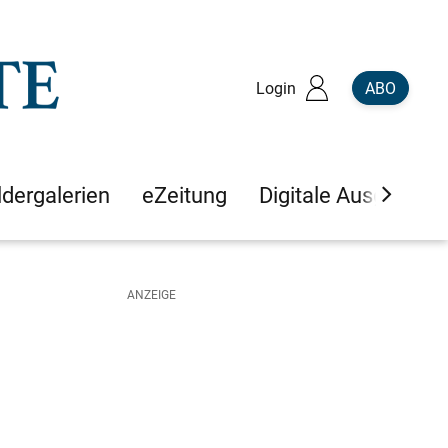
Login
ABO
ldergalerien
eZeitung
Digitale Ausgaben