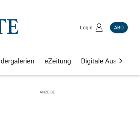
Login
ABO
ldergalerien
eZeitung
Digitale Ausgaben