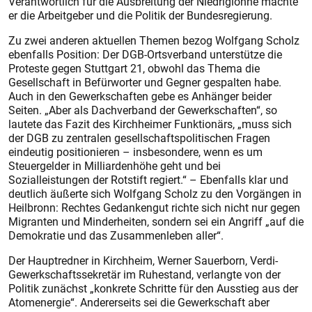
Verantwortlich für die Ausbreitung der Niedriglöhne machte
er die Arbeitgeber und die Politik der Bundesregierung.
Zu zwei anderen aktuellen Themen bezog Wolfgang Scholz
ebenfalls Position: Der DGB-Ortsverband unterstütze die
Proteste gegen Stuttgart 21, obwohl das Thema die
Gesellschaft in Befürworter und Gegner gespalten habe.
Auch in den Gewerkschaften gebe es Anhänger beider
Seiten. „Aber als Dachverband der Gewerkschaften“, so
lautete das Fazit des Kirchheimer Funktionärs, „muss sich
der DGB zu zentralen gesellschaftspolitischen Fragen
eindeutig positionieren – insbesondere, wenn es um
Steuergelder in Milliardenhöhe geht und bei
Sozialleistungen der Rotstift regiert.“ – Ebenfalls klar und
deutlich äußerte sich Wolfgang Scholz zu den Vorgängen in
Heilbronn: Rechtes Gedankengut richte sich nicht nur gegen
Migranten und Minderheiten, sondern sei ein Angriff „auf die
Demokratie und das Zusammenleben aller“.
Der Hauptredner in Kirchheim, Werner Sauerborn, Verdi-
Gewerkschaftssekretär im Ruhestand, verlangte von der
Politik zunächst „konkrete Schritte für den Ausstieg aus der
Atomenergie“. Andererseits sei die Gewerkschaft aber