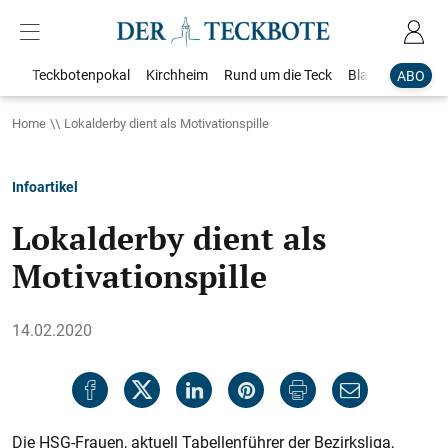
Teckbotenpokal
Kirchheim
Rund um die Teck
Blaulicht
Loka
ABO
Home
Lokalderby dient als Motivationspille
Infoartikel
Lokalderby dient als
Motivationspille
14.02.2020
Die HSG-Frauen, aktuell Tabellenführer der Bezirksliga,