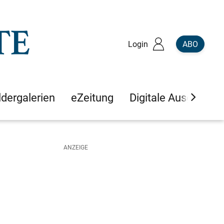
Login
ABO
ldergalerien
eZeitung
Digitale Ausgaben