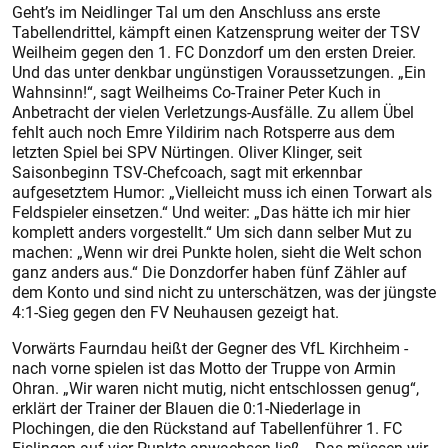
Geht’s im Neidlinger Tal um den Anschluss ans erste
Tabellendrittel, kämpft einen Katzensprung weiter der TSV
Weilheim gegen den 1. FC Donzdorf um den ersten Dreier.
Und das unter denkbar ungünstigen Voraussetzungen. „Ein
Wahnsinn!“, sagt Weilheims Co-Trainer Peter Kuch in
Anbetracht der vielen ­Verletzungs-Ausfälle. Zu allem Übel
fehlt auch noch Emre Yildirim nach Rotsperre aus dem
letzten Spiel bei SPV Nürtingen. Oliver Klinger, seit
Saisonbeginn TSV-Chefcoach, sagt mit erkennbar
aufgesetztem Humor: „Vielleicht muss ich einen Torwart als
Feldspieler einsetzen.“ Und weiter: „Das hätte ich mir hier
komplett anders vorgestellt.“ Um sich dann selber Mut zu
machen: „Wenn wir drei Punkte holen, sieht die Welt schon
ganz anders aus.“ Die Donzdorfer haben fünf Zähler auf
dem Konto und sind nicht zu unterschätzen, was der jüngste
4:1-Sieg gegen den FV Neuhausen gezeigt hat.
Vorwärts Faurndau heißt der Gegner des VfL Kirchheim -
nach vorne spielen ist das Motto der Truppe von Armin
Ohran. „Wir waren nicht mutig, nicht entschlossen genug“,
erklärt der Trainer der Blauen die 0:1-Niederlage in
Plochingen, die den Rückstand auf Tabellenführer 1. FC