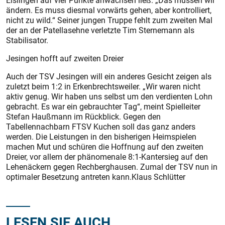
Eislingen auf vier Punkte anwachsen ließ. „Das müssen wir
ändern. Es muss diesmal vorwärts gehen, aber kontrolliert,
nicht zu wild.“ Seiner jungen Truppe fehlt zum zweiten Mal
der an der Patellasehne verletzte Tim Sternemann als
Stabilisator.
Jesingen hofft auf zweiten Dreier
Auch der TSV Jesingen will ein anderes Gesicht zeigen als
zuletzt beim 1:2 in Erkenbrechtsweiler. „Wir waren nicht
aktiv genug. Wir haben uns selbst um den verdienten Lohn
gebracht. Es war ein gebrauchter Tag“, meint Spielleiter
Stefan Haußmann im Rückblick. Gegen den
Tabellennachbarn FTSV Kuchen soll das ganz anders
werden. Die Leistungen in den bisherigen Heimspielen
machen Mut und schüren die Hoffnung auf den zweiten
Dreier, vor allem der phänomenale 8:1-Kantersieg auf den
Lehenäckern gegen Rechberghausen. Zumal der TSV nun in
optimaler Besetzung antreten kann.Klaus Schlütter
LESEN SIE AUCH