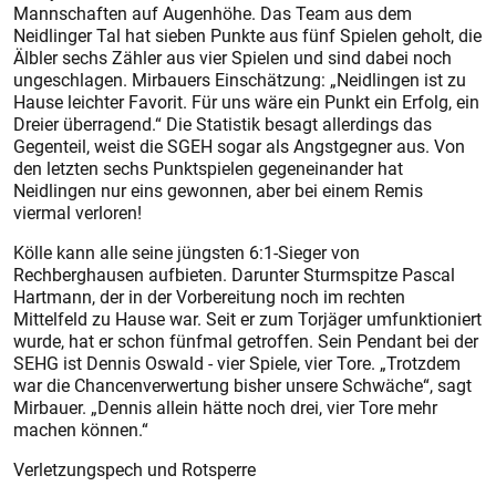
Mannschaften auf Augenhöhe. Das Team aus dem
Neidlinger Tal hat sieben Punkte aus fünf Spielen geholt, die
Älbler sechs Zähler aus vier Spielen und sind dabei noch
ungeschlagen. Mirbauers Einschätzung: „Neidlingen ist zu
Hause leichter Favorit. Für uns wäre ein Punkt ein Erfolg, ein
Dreier überragend.“ Die Statistik besagt allerdings das
Gegenteil, weist die SGEH sogar als Angstgegner aus. Von
den letzten sechs Punktspielen gegeneinander hat
Neidlingen nur eins gewonnen, aber bei einem Remis
viermal verloren!
Kölle kann alle seine jüngsten 6:1-Sieger von
Rechberghausen aufbieten. Darunter Sturmspitze Pascal
Hartmann, der in der Vorbereitung noch im rechten
Mittelfeld zu Hause war. Seit er zum Torjäger umfunktioniert
wurde, hat er schon fünfmal getroffen. Sein Pendant bei der
SEHG ist Dennis Oswald - vier Spiele, vier Tore. „Trotzdem
war die Chancenverwertung bisher unsere Schwäche“, sagt
Mirbauer. „Dennis allein hätte noch drei, vier Tore mehr
machen können.“
Verletzungspech und Rotsperre