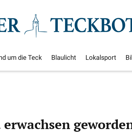
nd um die Teck
Blaulicht
Lokalsport
Bi
d erwachsen geworde