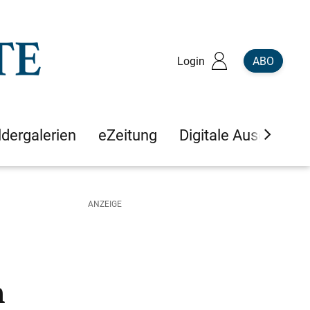
Login
ABO
ldergalerien
eZeitung
Digitale Ausgaben
n