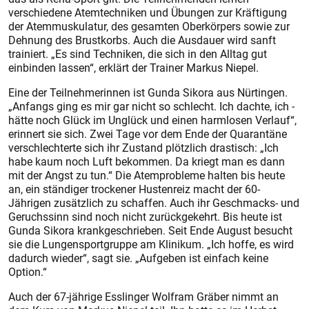
verschiedene Atemtechniken und Übungen zur Kräftigung
der Atemmuskulatur, des gesamten Oberkörpers sowie zur
Dehnung des Brustkorbs. Auch die Ausdauer wird sanft
trainiert. „Es sind Techniken, die sich in den Alltag gut
einbinden lassen“, erklärt der Trainer Markus Niepel.
Eine der Teilnehmerinnen ist Gunda Sikora aus Nürtingen.
„Anfangs ging es mir gar nicht so schlecht. Ich dachte, ich ­
hätte noch Glück im Unglück und ­einen harmlosen Verlauf“,
erinnert sie sich. Zwei Tage vor dem Ende der Quarantäne
verschlechterte sich ihr Zustand plötzlich drastisch: „Ich
habe kaum noch Luft bekommen. Da kriegt man es dann
mit der Angst zu tun.“ Die Atemprobleme halten bis heute
an, ein ständiger trockener Hustenreiz macht der 60-
Jährigen zusätzlich zu schaffen. Auch ihr Geschmacks- und
Geruchssinn sind noch nicht zurückgekehrt. Bis heute ist
Gunda Sikora krankgeschrieben. Seit Ende August besucht
sie die Lungensportgruppe am Klinikum. „Ich hoffe, es wird
dadurch wieder“, sagt sie. „Aufgeben ist einfach keine
Option.“
Auch der 67-jährige Esslinger Wolfram Gräber nimmt an