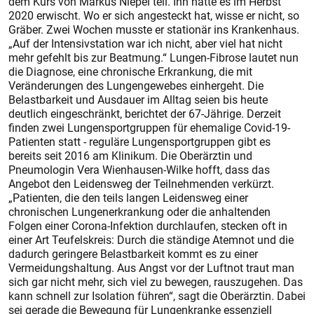
dem Kurs von Markus Niepel teil. Ihn hatte es im Herbst
2020 erwischt. Wo er sich angesteckt hat, wisse er nicht, so
Gräber. Zwei Wochen musste er stationär ins Krankenhaus.
„Auf der Intensivstation war ich nicht, aber viel hat nicht
mehr gefehlt bis zur Beatmung.“ Lungen-Fibrose lautet nun
die Diagnose, eine chronische Erkrankung, die mit
Veränderungen des Lungengewebes einhergeht. Die
Belastbarkeit und Ausdauer im Alltag seien bis heute
deutlich eingeschränkt, berichtet der 67-Jährige. Derzeit
finden zwei Lungensportgruppen für ehemalige Covid-19-
Patienten statt - reguläre Lungensportgruppen gibt es
bereits seit 2016 am Klinikum. Die Oberärztin und
Pneumologin Vera Wienhausen-Wilke hofft, dass das
Angebot den Leidensweg der Teilnehmenden verkürzt.
„Patienten, die den teils langen Leidensweg einer
chronischen Lungenerkrankung oder die anhaltenden
Folgen einer Corona-Infektion durchlaufen, stecken oft in
einer Art Teufelskreis: Durch die ständige Atemnot und die
dadurch geringere Belastbarkeit kommt es zu einer
Vermeidungshaltung. Aus Angst vor der Luftnot traut man
sich gar nicht mehr, sich viel zu bewegen, rauszugehen. Das
kann schnell zur Isolation führen“, sagt die Oberärztin. Dabei
sei gerade die Bewegung für Lungenkranke essenziell