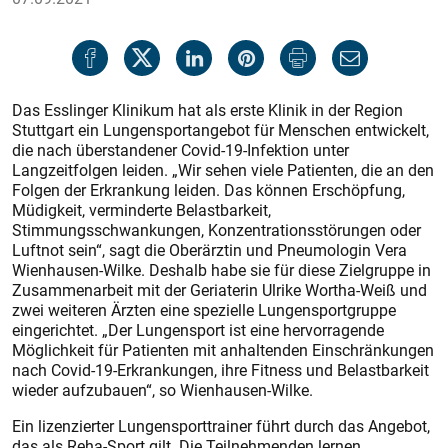
Das Esslinger Klinikum hat als erste Klinik in der Region
Stuttgart ein Lungensportangebot für Menschen entwickelt,
die nach überstandener Covid-19-Infek­tion unter
Langzeitfolgen leiden. „Wir sehen viele Patienten, die an den
Folgen der Erkrankung leiden. Das können Erschöpfung,
Müdigkeit, verminderte Belastbarkeit,
Stimmungsschwankungen, Konzentrationsstörungen oder
Luftnot sein“, sagt die Oberärztin und Pneumologin Vera
Wienhausen-Wilke. Deshalb habe sie für diese Zielgruppe in
Zusammenarbeit mit der Geriaterin Ulrike Wortha-Weiß und
zwei weiteren Ärzten eine spezielle Lungensportgruppe
eingerichtet. „Der Lungensport ist eine hervorragende
Möglichkeit für Patienten mit anhaltenden Einschränkungen
nach Covid-19-Erkrankungen, ihre Fitness und Belastbarkeit
wieder aufzubauen“, so Wienhausen-Wilke.
Ein lizenzierter Lungensporttrainer führt durch das Angebot,
das als Reha-Sport gilt. Die Teilnehmenden lernen