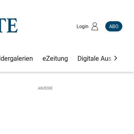
Login
ABO
ldergalerien
eZeitung
Digitale Ausgaben