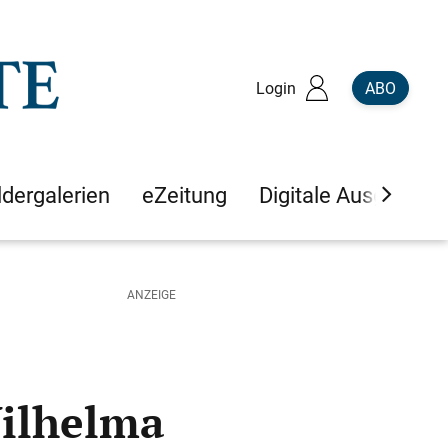
Login
ABO
ldergalerien
eZeitung
Digitale Ausgaben
Wilhelma