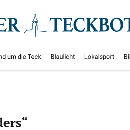
nd um die Teck
Blaulicht
Lokalsport
Bi
ders“