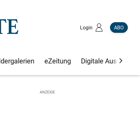
Login
ABO
ldergalerien
eZeitung
Digitale Ausgaben