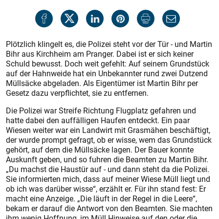
Plötzlich klingelt es, die Polizei steht vor der Tür - und Martin
Bihr aus Kirchheim am Pranger. Dabei ist er sich keiner
Schuld bewusst. Doch weit gefehlt: Auf seinem Grundstück
auf der Hahnweide hat ein Unbekannter rund zwei Dutzend
Müllsäcke abgeladen. Als Eigentümer ist Martin Bihr per
Gesetz dazu verpflichtet, sie zu entfernen.
Die Polizei war Streife Richtung Flugplatz gefahren und
hatte dabei den auffälligen Haufen entdeckt. Ein paar
Wiesen weiter war ein Landwirt mit Grasmähen beschäftigt,
der wurde prompt gefragt, ob er wisse, wem das Grundstück
gehört, auf dem die Müllsäcke lagen. Der Bauer konnte
Auskunft geben, und so fuhren die Beamten zu Martin Bihr.
„Du machst die Haustür auf - und dann steht da die Polizei.
Sie informierten mich, dass auf meiner Wiese Müll liegt und
ob ich was darüber wisse“, erzählt er. Für ihn stand fest: Er
macht eine Anzeige. „Die läuft in der Regel in die Leere“,
bekam er darauf die Antwort von den Beamten. Sie machten
ihm wenig Hoffnung, im Müll Hinweise auf den oder die