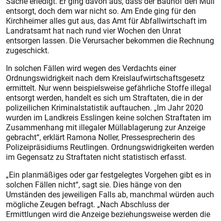
Sache erledigt. Er ging davon aus, dass der Bauhof den Müll
entsorgt, doch dem war nicht so. Am Ende ging für den
Kirchheimer alles gut aus, das Amt für Abfallwirtschaft im
Landratsamt hat nach rund vier Wochen den Unrat
entsorgen lassen. Die Verursacher bekommen die Rechnung
zugeschickt.
In solchen Fällen wird wegen des Verdachts einer
Ordnungswidrigkeit nach dem Kreislaufwirtschaftsgesetz
ermittelt. Nur wenn beispielsweise gefährliche Stoffe illegal
entsorgt werden, handelt es sich um Straftaten, die in der
polizeilichen Kriminalstatistik auftauchen. „Im Jahr 2020
wurden im Landkreis Esslingen keine solchen Straftaten im
Zusammenhang mit illegaler Müllablagerung zur Anzeige
gebracht“, erklärt Ramona Noller, Pressesprecherin des
Polizeipräsidiums Reutlingen. Ordnungswidrigkeiten werden
im Gegensatz zu Straftaten nicht statistisch erfasst.
„Ein planmäßiges oder gar festgelegtes Vorgehen gibt es in
solchen Fällen nicht“, sagt sie. Dies hänge von den
Umständen des jeweiligen Falls ab, manchmal würden auch
mögliche Zeugen befragt. „Nach Abschluss der
Ermittlungen wird die Anzeige beziehungsweise werden die