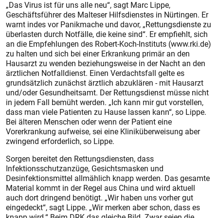
„Das Virus ist für uns alle neu“, sagt Marc Lippe,
Geschäftsführer des Malteser Hilfsdienstes in Nürtingen. Er
warnt indes vor Panikmache und davor, „Rettungsdienste zu
überlasten durch Notfälle, die keine sind“. Er emp­fiehlt, sich
an die Empfehlungen des Robert-Koch-Instituts (www.rki.de)
zu halten und sich bei einer Erkrankung primär an den
Hausarzt zu wenden beziehungsweise in der Nacht an den
ärztlichen Notfalldienst. Einen Verdachtsfall gelte es
grundsätzlich zunächst ärztlich abzuklären - mit Hausarzt
und/oder Gesundheitsamt. Der Rettungsdienst müsse nicht
in jedem Fall bemüht werden. „Ich kann mir gut vorstellen,
dass man viele Patienten zu Hause lassen kann“, so Lippe.
Bei älteren Menschen oder wenn der Patient eine
Vorerkrankung aufweise, sei eine Klinik­überweisung aber
zwingend erforderlich, so Lippe.
Sorgen bereitet den Rettungsdiensten, dass
Infektionsschutzanzüge, Gesichtsmasken und
Desinfektionsmittel allmählich knapp werden. Das gesamte
Material kommt in der Regel aus China und wird aktuell
auch dort dringend benötigt. „Wir haben uns vorher gut
eingedeckt“, sagt Lippe. „Wir merken aber schon, dass es
knapp wird.“ Beim DRK das gleiche Bild. Zwar seien die