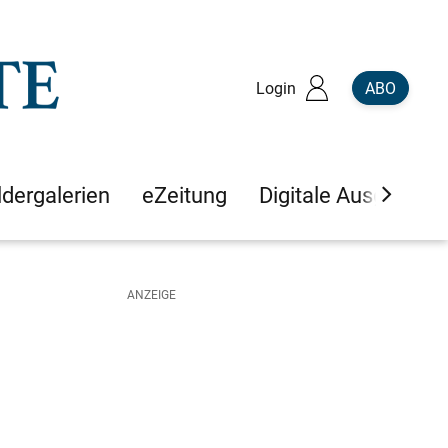
Login
ABO
ldergalerien
eZeitung
Digitale Ausgaben