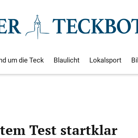
nd um die Teck
Blaulicht
Lokalsport
Bi
em Test startklar