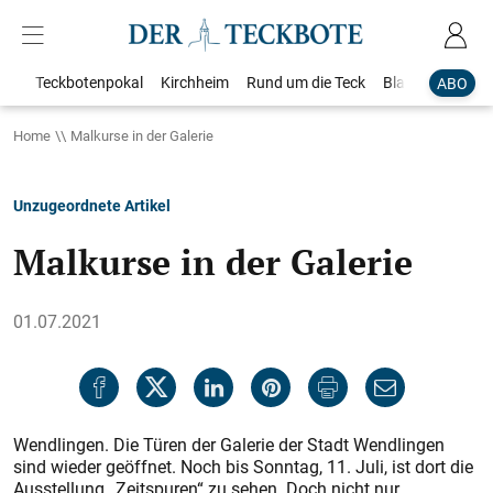
Teckbotenpokal
Kirchheim
Rund um die Teck
Blaulicht
Loka
ABO
Home
Malkurse in der Galerie
Unzugeordnete Artikel
Malkurse in der Galerie
01.07.2021
Wendlingen. Die Türen der Galerie der Stadt Wendlingen
sind wieder geöffnet. Noch bis Sonntag, 11. Juli, ist dort die
Ausstellung „Zeitspuren“ zu sehen. Doch nicht nur