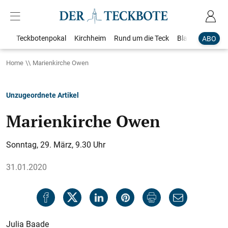
Teckbotenpokal
Kirchheim
Rund um die Teck
Blaulicht
Loka
ABO
Home
Marienkirche Owen
Unzugeordnete Artikel
Marienkirche Owen
Sonntag, 29. März, 9.30 Uhr
31.01.2020
Julia Baade