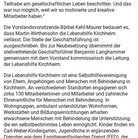
Teilhabe am gesellschaftlichen Leben beschritten. Und das
war nur möglich, weil wir so motivierte und kreative
Mitarbeiter haben.“
Die Vorstandsvorsitzende Bärbel Kehl-Maurer bedauert es,
dass Martin Wirthensohn die Lebenshilfe Kirchheim
verlässt. Die Stelle der Geschäftsführung ist
ausgeschrieben. Bis zur Neubesetzung übernimmt der
stellvertretende Geschäftsführer Benjamin Langhammer
gemeinsam mit dem Vorstand kommissarisch die Leitung
der Lebenshilfe Kirchheim.
Die Lebenshilfe Kirchheim ist eine Selbsthilfevereinigung
von Eltern, Angehörigen und Menschen mit Behinderung in
Kirchheim. An verschiedenen Standorten engagieren sich
zirka 130 Mitarbeiterinnen und Mitarbeiter und zahlreiche
Ehrenamtliche für Menschen mit Behinderung. In
Wohngruppen, ambulant unterstützten Wohnformen,
Werkstätten und Bildungseinrichtungen erhalten
erwachsene Menschen mit Behinderung die Unterstützung,
die ein selbstbestimmtes Leben ermöglicht. Kinder finden im
Carl-Weber-Kindergarten, Jugendliche in ergänzenden
Diensten wie dem Familienentlastenden Dienst (FED), der