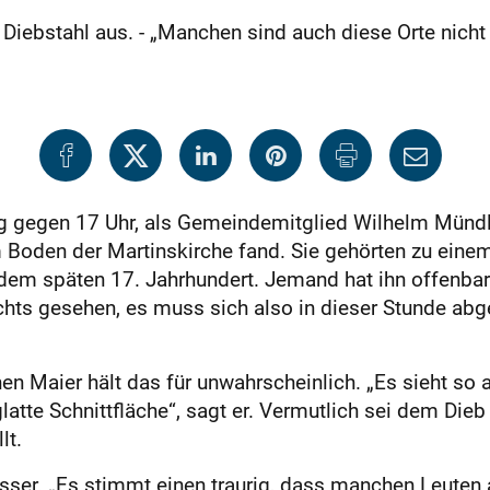
iebstahl aus. - „Manchen sind auch diese Orte nicht h
 gegen 17 Uhr, als Gemeindemitglied Wilhelm Mündl
 Boden der Martinskirche fand. Sie gehörten zu einem
dem späten 17. Jahrhundert. Jemand hat ihn offenbar
ichts gesehen, es muss sich also in dieser Stunde abge
n Maier hält das für unwahrscheinlich. „Es sieht so a
latte Schnittfläche“, sagt er. Vermutlich sei dem Die
lt.
er. „Es stimmt einen traurig, dass manchen Leuten a