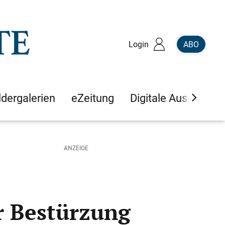
Login
ABO
ldergalerien
eZeitung
Digitale Ausgaben
ür Bestürzung