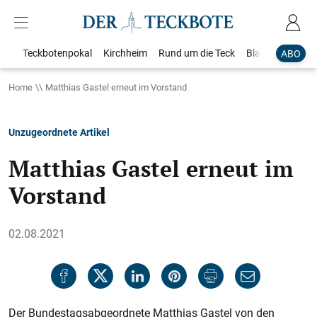
Teckbotenpokal
Kirchheim
Rund um die Teck
Blaulicht
Loka
ABO
Home
Matthias Gastel erneut im Vorstand
Unzugeordnete Artikel
Matthias Gastel erneut im
Vorstand
02.08.2021
Der Bundestagsabgeordnete Matthias Gastel von den