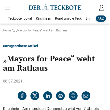
Teckbotenpokal
Kirchheim
Rund um die Teck
Blaulicht
Loka
ABO
Home
„Mayors for Peace“ weht am Rathaus
Unzugeordnete Artikel
„Mayors for Peace“ weht
am Rathaus
06.07.2021
Kirchheim. Am morgigen Donners­tag wird von 7 Uhr bis