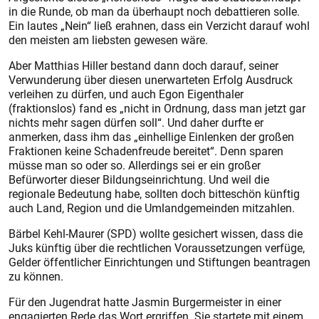
in die Runde, ob man da überhaupt noch debattieren solle.
Ein lautes „Nein“ ließ erahnen, dass ein Verzicht da­rauf wohl
den meisten am liebsten gewesen wäre.
Aber Matthias Hiller bestand dann doch darauf, seiner
Verwunderung über diesen unerwarteten Erfolg Ausdruck
verleihen zu dürfen, und auch Egon Eigenthaler
(fraktionslos) fand es „nicht in Ordnung, dass man jetzt gar
nichts mehr sagen dürfen soll“. Und daher durfte er
anmerken, dass ihm das „einhellige Einlenken der großen
Fraktionen keine Schadenfreude bereitet“. Denn sparen
müsse man so oder so. Allerdings sei er ein großer
Befürworter dieser Bildungseinrichtung. Und weil die
regionale Bedeutung habe, sollten doch bitteschön künftig
auch Land, Region und die Umlandgemeinden mitzahlen.
Bärbel Kehl-Maurer (SPD) wollte gesichert wissen, dass die
Juks künftig über die rechtlichen Voraussetzungen verfüge,
Gelder öffentlicher Einrichtungen und Stiftungen beantragen
zu können.
Für den Jugendrat hatte Jasmin Burgermeister in einer
engagierten Rede das Wort ergriffen. Sie startete mit einem