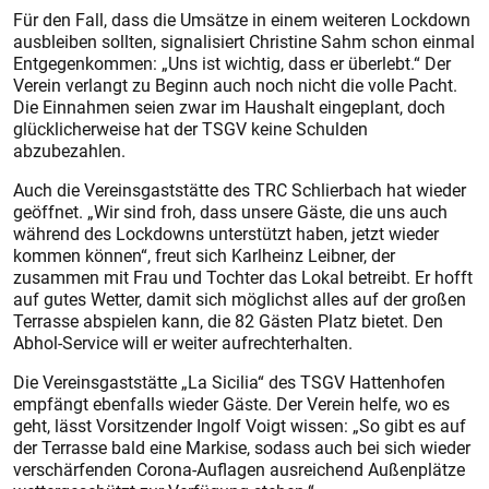
Für den Fall, dass die Umsätze in einem weiteren Lockdown
ausbleiben sollten, signalisiert Chris­tine Sahm schon einmal
Entgegenkommen: „Uns ist wichtig, dass er überlebt.“ Der
Verein verlangt zu Beginn auch noch nicht die volle Pacht.
Die Einnahmen seien zwar im Haushalt eingeplant, doch
glücklicherweise hat der TSGV keine Schulden
abzubezahlen.
Auch die Vereinsgaststätte des TRC Schlierbach hat wieder
geöffnet. „Wir sind froh, dass unsere Gäste, die uns auch
während des Lockdowns unterstützt haben, jetzt wieder
kommen können“, freut sich Karlheinz Leibner, der
zusammen mit Frau und Tochter das Lokal betreibt. Er hofft
auf gutes Wetter, damit sich möglichst alles auf der großen
Terrasse abspielen kann, die 82 Gästen Platz bietet. Den
Abhol-Service will er weiter aufrechterhalten.
Die Vereinsgaststätte „La Sicilia“ des TSGV Hattenhofen
empfängt ebenfalls wieder Gäste. Der Verein helfe, wo es
geht, lässt Vorsitzender Ingolf Voigt wissen: „So gibt es auf
der Terrasse bald eine Markise, sodass auch bei sich wieder
verschärfenden Corona-Auflagen ausreichend Außenplätze